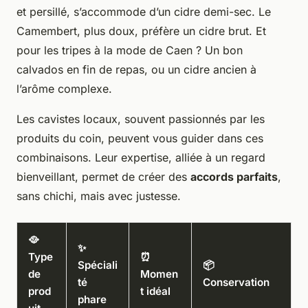
et persillé, s’accommode d’un cidre demi-sec. Le
Camembert, plus doux, préfère un cidre brut. Et
pour les tripes à la mode de Caen ? Un bon
calvados en fin de repas, ou un cidre ancien à
l’arôme complexe.
Les cavistes locaux, souvent passionnés par les
produits du coin, peuvent vous guider dans ces
combinaisons. Leur expertise, alliée à un regard
bienveillant, permet de créer des
accords parfaits
,
sans chichi, mais avec justesse.
🥘
✨
Type
⏰
Spéciali
📦
de
Momen
té
Conservation
prod
t idéal
phare