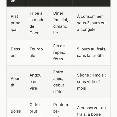
uit
Tripe à
Dîner
Plat
À consommer
la mode
familial,
princ
sous 3 jours ou
de
dimanc
ipal
à congeler
Caen
he
Fin de
Dess
Teurgo
5 jours au frais,
repas,
ert
ule
sans la croûte
fêtes
Entre
Andouill
Sèche : 1 mois ;
Apéri
amis,
e de
sous vide : 2
tif
début
Vire
mois
d’été
Cidre
Printem
À conserver au
Boiss
brut
ps-
frais, à boire