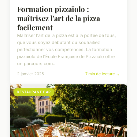
Formation pizzaïolo :
maîtrisez l'art de la pizza
facilement
Maîtriser l'art de la pizza est à la portée de tous,
que vous soyez débutant ou souhaitiez
perfectionner vos compétences. La formation
pizzaïolo de l'École Française de Pizzaiolo offre
un parcours com...
2 janvier 2025
7 min de lecture →
RESTAURANT BAR