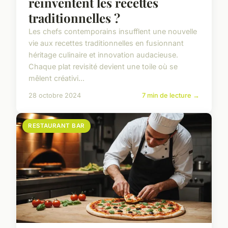
réinventent les recettes
traditionnelles ?
Les chefs contemporains insufflent une nouvelle
vie aux recettes traditionnelles en fusionnant
héritage culinaire et innovation audacieuse.
Chaque plat revisité devient une toile où se
mêlent créativi...
28 octobre 2024
7 min de lecture →
RESTAURANT BAR