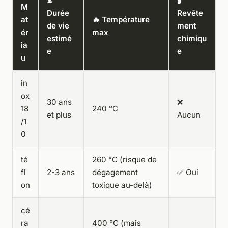
⏳
🧪
M
Durée
Revête
at
🔥 Température
de vie
ment
ér
max
estimé
chimiqu
ia
e
e
u
in
ox
30 ans
❌
18
240 °C
et plus
Aucun
/1
0
té
260 °C (risque de
fl
2-3 ans
dégagement
✅ Oui
on
toxique au-delà)
cé
ra
400 °C (mais