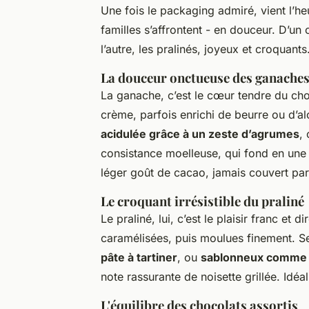
Une fois le packaging admiré, vient l’he
familles s’affrontent - en douceur. D’un
l’autre, les pralinés, joyeux et croquan
La douceur onctueuse des ganache
La ganache, c’est le cœur tendre du cho
crème, parfois enrichi de beurre ou d’al
acidulée grâce à un zeste d’agrumes
,
consistance moelleuse, qui fond en une 
léger goût de cacao, jamais couvert par
Le croquant irrésistible du praliné
Le praliné, lui, c’est le plaisir franc et
caramélisées, puis moulues finement. Sel
pâte à tartiner
, ou
sablonneux comme d
note rassurante de noisette grillée. Idé
L'équilibre des chocolats assortis