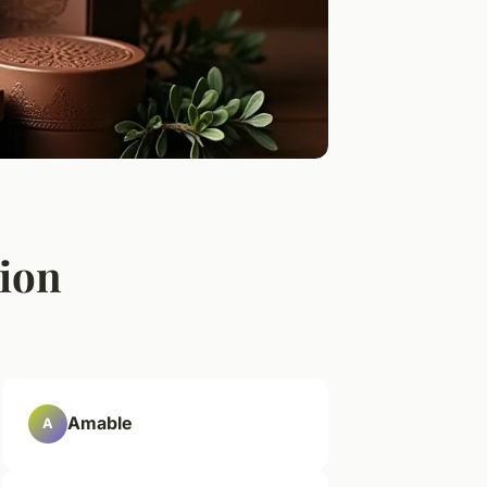
sion
Amable
A