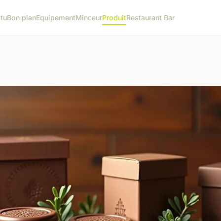
tu
Bon plan
Equipement
Minceur
Produit
Restaurant Bar