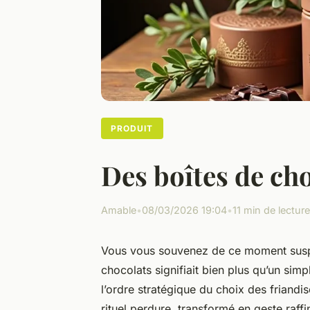
PRODUIT
Des boîtes de ch
Amable
•
08/03/2026 19:04
•
11 min de lecture
Vous vous souvenez de ce moment suspen
chocolats signifiait bien plus qu’un simp
l’ordre stratégique du choix des friandi
rituel perdure, transformé en geste raffin