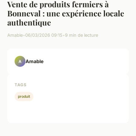
Vente de produits fermiers à
Bonneval : une expérience locale
authentique
Amable
•
06/03/2026 09:15
•
9 min de lecture
Amable
A
TAGS
produit